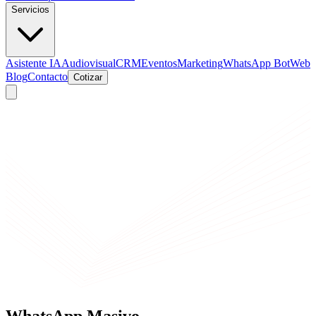
Servicios
Asistente IA
Audiovisual
CRM
Eventos
Marketing
WhatsApp Bot
Web
Blog
Contacto
Cotizar
WhatsApp Masivo