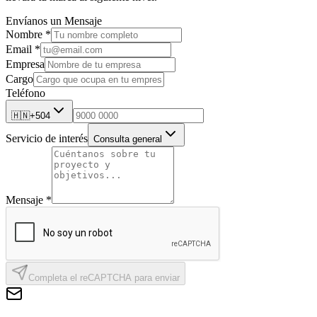
Envíanos un Mensaje
Nombre *
Email *
Empresa
Cargo
Teléfono
🇭🇳
+504
Servicio de interés
Consulta general
Mensaje *
Completa el reCAPTCHA para enviar