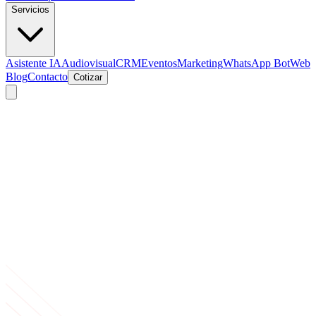
Servicios
Asistente IA
Audiovisual
CRM
Eventos
Marketing
WhatsApp Bot
Web
Blog
Contacto
Cotizar