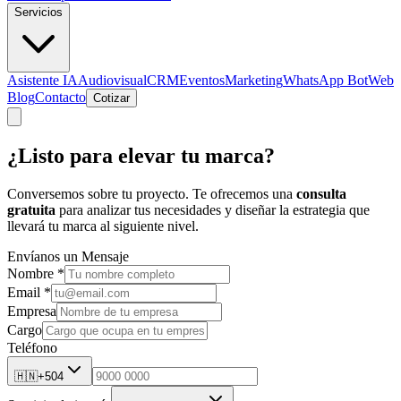
Servicios
Asistente IA
Audiovisual
CRM
Eventos
Marketing
WhatsApp Bot
Web
Blog
Contacto
Cotizar
¿Listo para
elevar tu marca?
Conversemos sobre tu proyecto. Te ofrecemos una
consulta
gratuita
para analizar tus necesidades y diseñar la estrategia que
llevará tu marca al siguiente nivel.
Envíanos un Mensaje
Nombre *
Email *
Empresa
Cargo
Teléfono
🇭🇳
+504