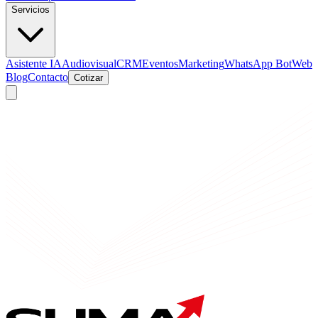
Servicios
Asistente IA
Audiovisual
CRM
Eventos
Marketing
WhatsApp Bot
Web
Blog
Contacto
Cotizar